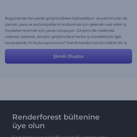
Bugünlerde her yerde girişimcilikten bahsediliyor ve yatırımcılar da
zaman, para ve potansiyellerini kullanmak için gelecek vaat eden iş
modelleri bulmak için yanıp tutuşuyor. Girişimcilik hakkında
videolar çekerek, amatör girişimcilere harika iş modelleriyle ilgili
tavsiyelerde mi bulunuyorsunuz? Kendi kendini sürdürülebilir bir iş
modelini anlatırken hazır hikayemizden yararlanın. Bu şablona kendi
yaratıcı dokunuşunuzu ve ticari deneyiminizi de ekleyin. Ya da
Şi̇mdi̇ Oluştur
şablonu olduğu gibi alıp kullanın!
Renderforest bültenine
üye olun