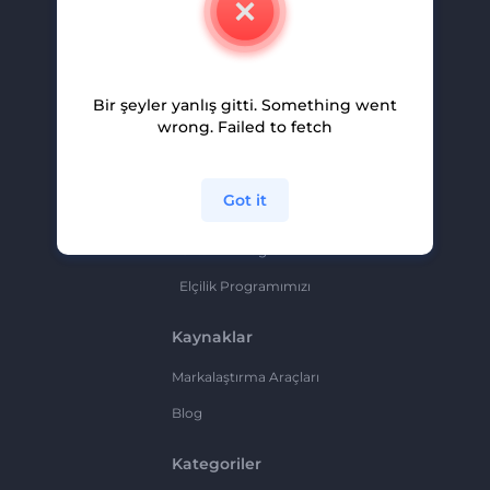
Kariyer
Yardım Ve Destek
Bir şeyler yanlış gitti. Something went
Ortaklık Programı
wrong. Failed to fetch
Gizlilik Politikası
Şartlar Ve Koşullar
Got it
Site Haritası
Ortaklık Programı
Elçilik Programımızı
Kaynaklar
Markalaştırma Araçları
Blog
Kategoriler