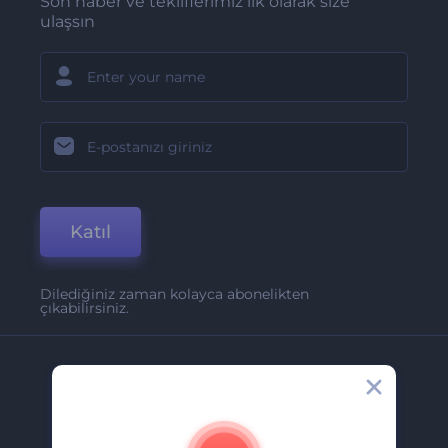
Son haber ve tekliflerimiz ilk olarak size
ulaşsın
Katıl
Dilediğiniz zaman kolayca abonelikten
çıkabilirsiniz.
Şirket
Hakkımızda
İletişim