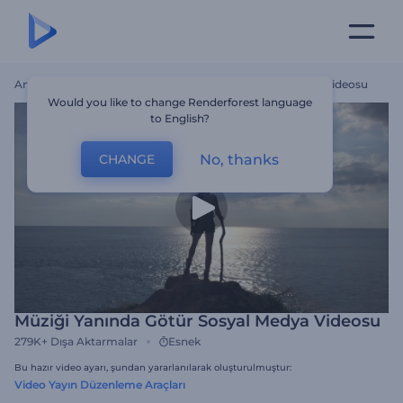
Ana Sayfa
Şablonlar
Müziği Yanında Götür Sosyal Medya Videosu
Would you like to change Renderforest language
to English?
No, thanks
CHANGE
Müziği Yanında Götür Sosyal Medya Videosu
279K+
Dışa Aktarmalar
Esnek
Bu hazır video ayarı, şundan yararlanılarak oluşturulmuştur:
Video Yayın Düzenleme Araçları