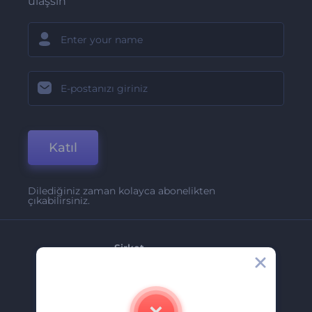
ulaşsın
Katıl
Dilediğiniz zaman kolayca abonelikten
çıkabilirsiniz.
Şirket
Hakkımızda
İletişim