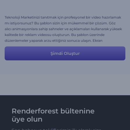
Teknoloji Marketinizi tanıtmak için profesyonel bir video hazırlamak
mı istiyorsunuz? Bu şablon sizin için mükemmel bir çözüm. Göz
alıcı animasyonlara sahip sahneler ve açıklamaları kullanarak yüksek
kalitede bir reklam videosu oluşturun. Bu şablon üzerinde
düzenlemeler yaparak arzu ettiğiniz sonuca ulaşın. Ekran
görüntülerini yükleyin, metinleri uyarlayın ve harika bir reklam
videosu birkaç dakikada elinizde olsun.
Şi̇mdi̇ Oluştur
Renderforest bültenine
üye olun