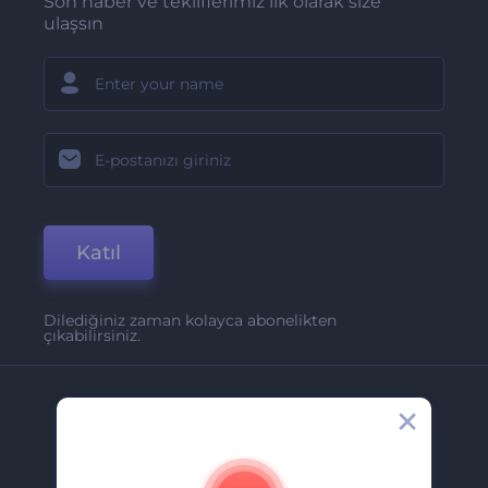
Son haber ve tekliflerimiz ilk olarak size
ulaşsın
Katıl
Dilediğiniz zaman kolayca abonelikten
çıkabilirsiniz.
Şirket
Hakkımızda
İletişim