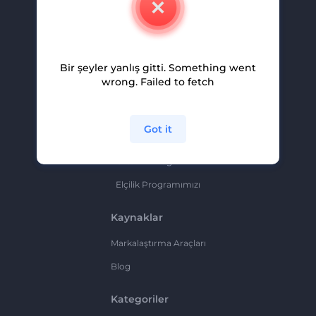
Kariyer
Yardım Ve Destek
Bir şeyler yanlış gitti. Something went
Ortaklık Programı
wrong. Failed to fetch
Gizlilik Politikası
Şartlar Ve Koşullar
Got it
Site Haritası
Ortaklık Programı
Elçilik Programımızı
Kaynaklar
Markalaştırma Araçları
Blog
Kategoriler