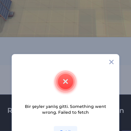
Bir şeyler yanlış gitti. Something went
Renderforest bültenine üye olun
wrong. Failed to fetch
Son haber ve tekliflerimiz ilk olarak size ulaşsın