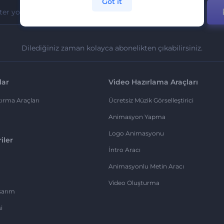
Got it
Dilediğiniz zaman kolayca abonelikten çıkabilirsiniz.
lar
Video Hazırlama Araçları
ırma Araçları
Ücretsiz Müzik Görselleştirici
Animasyon Yapma
Logo Animasyonu
iler
İntro Aracı
Animasyonlu Metin Aracı
Video Oluşturma
sarım
i