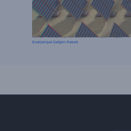
Bu hazır video ayarı, şundan yararlanılarak oluşturulmuştur:
Endüstriyel Gelişim Paketi