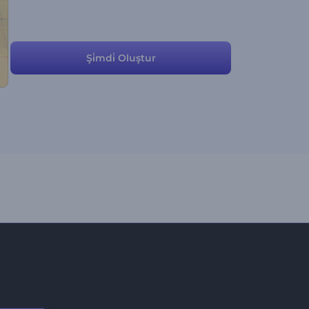
Şi̇mdi̇ Oluştur