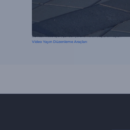
Bu hazır video ayarı, şundan yararlanılarak oluşturulmuştur:
Video Yayın Düzenleme Araçları