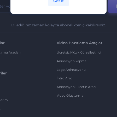
Got it
Dilediğiniz zaman kolayca abonelikten çıkabilirsiniz.
lar
Video Hazırlama Araçları
ırma Araçları
Ücretsiz Müzik Görselleştirici
Animasyon Yapma
Logo Animasyonu
iler
İntro Aracı
Animasyonlu Metin Aracı
Video Oluşturma
sarım
i