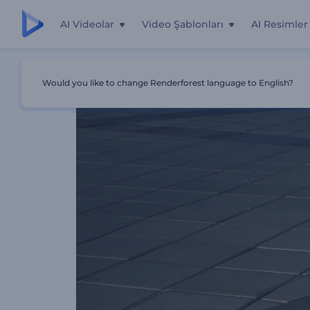
AI Videolar
Video Şablonları
AI Resimler
Ana Sayfa
Şablonlar
Randevu - Romantik Video
Would you like to change Renderforest language to English?