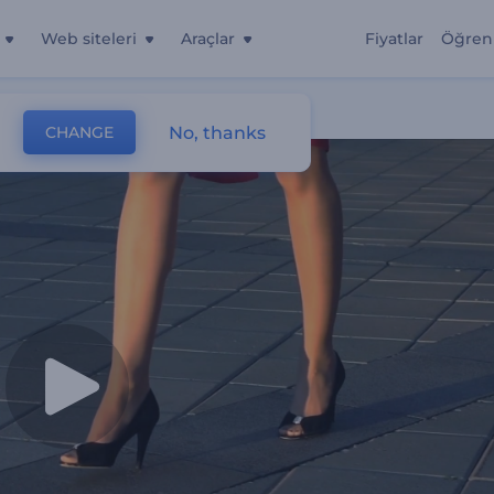
Web siteleri
Araçlar
Fiyatlar
Öğren
No, thanks
CHANGE