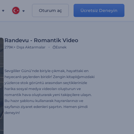
Oturum aç
Ücretsiz Deneyin
Randevu - Romantik Video
279K+
Dışa Aktarmalar
Esnek
Sevgililer Günü’nde biriyle çıkmak, hayattaki en
heyecanlı şeylerden biridir! Zengin kitaplığımızdaki
yüzlerce stok görüntü arasından seçtiklerinizle
harika sosyal medya videoları oluşturun ve
romantik hava oluşturarak yeni takipçilere ulaşın.
Bu hazır şablonu kullanarak hayranlarınızı ve
sayfanızı ziyaret edenleri şaşırtın. Hemen şimdi
deneyin!