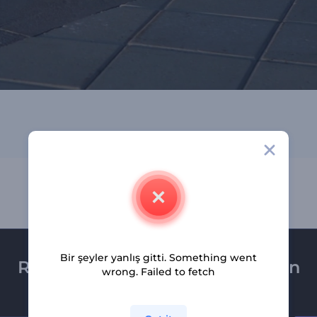
Bir şeyler yanlış gitti. Something went
Renderforest bültenine üye olun
wrong. Failed to fetch
Son haber ve tekliflerimiz ilk olarak size ulaşsın