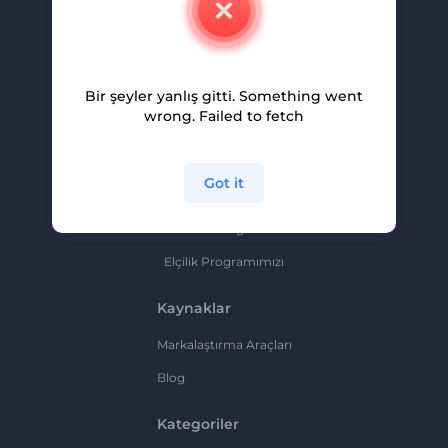
Kariyer
Yardım Ve Destek
Bir şeyler yanlış gitti. Something went
Ortaklık Programı
wrong. Failed to fetch
Gizlilik Politikası
Şartlar Ve Koşullar
Got it
Site Haritası
Ortaklık Programı
Elçilik Programımızı
Kaynaklar
Markalaştırma Araçları
Blog
Kategoriler