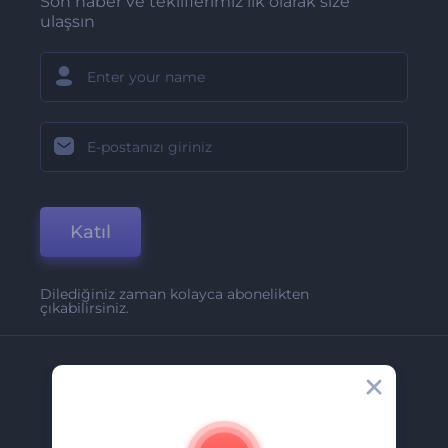
Son haber ve tekliflerimiz ilk olarak size
ulaşsın
Katıl
Dilediğiniz zaman kolayca abonelikten
çıkabilirsiniz.
Şirket
Hakkımızda
İletişim