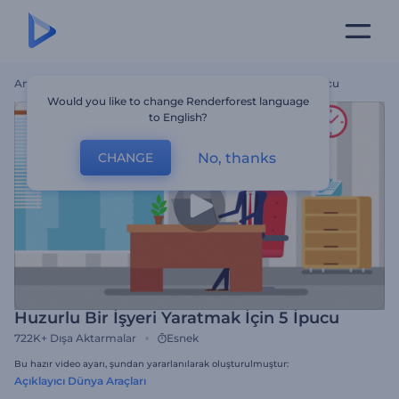
Ana Sayfa
Şablonlar
Huzurlu Bir İşyeri Yaratmak İçin 5 İpucu
Would you like to change Renderforest language
to English?
No, thanks
CHANGE
Huzurlu Bir İşyeri Yaratmak İçin 5 İpucu
722K+
Dışa Aktarmalar
Esnek
Bu hazır video ayarı, şundan yararlanılarak oluşturulmuştur:
Açıklayıcı Dünya Araçları