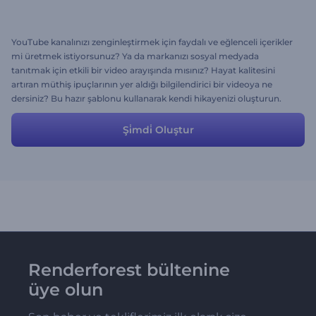
YouTube kanalınızı zenginleştirmek için faydalı ve eğlenceli içerikler
mi üretmek istiyorsunuz? Ya da markanızı sosyal medyada
tanıtmak için etkili bir video arayışında mısınız? Hayat kalitesini
artıran müthiş ipuçlarının yer aldığı bilgilendirici bir videoya ne
dersiniz? Bu hazır şablonu kullanarak kendi hikayenizi oluşturun.
Arzu ettiğiniz sonucu elde etmek için üzerinde her türlü değişikliği
yapmakta özgürsünüz.
Şi̇mdi̇ Oluştur
Renderforest bültenine
üye olun