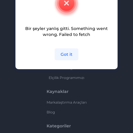
Kariyer
Yardım Ve Destek
Bir şeyler yanlış gitti. Something went
Ortaklık Programı
wrong. Failed to fetch
Gizlilik Politikası
Şartlar Ve Koşullar
Got it
Site Haritası
Ortaklık Programı
Elçilik Programımızı
Kaynaklar
Markalaştırma Araçları
Blog
Kategoriler