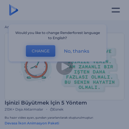
Ana Sayfa
Şablonlar
İşinizi Büyütmek İçin 5 Yöntem
Would you like to change Renderforest language
to English?
No, thanks
CHANGE
İşinizi Büyütmek İçin 5 Yöntem
213K+
Dışa Aktarmalar
Esnek
Bu hazır video ayarı, şundan yararlanılarak oluşturulmuştur:
Devasa İkon Animasyon Paketi