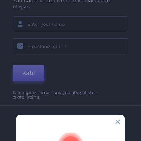
Son haber ve tekliflerimiz ilk olarak size
ulaşsın
Katıl
Dilediğiniz zaman kolayca abonelikten
çıkabilirsiniz.
Şirket
Hakkımızda
İletişim