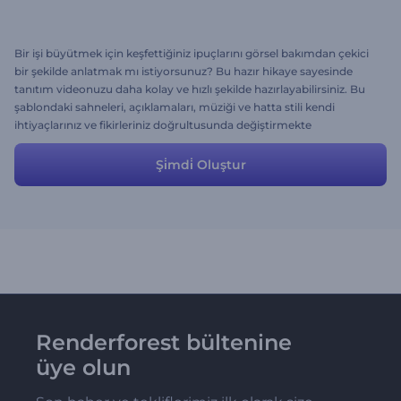
Bir işi büyütmek için keşfettiğiniz ipuçlarını görsel bakımdan çekici
bir şekilde anlatmak mı istiyorsunuz? Bu hazır hikaye sayesinde
tanıtım videonuzu daha kolay ve hızlı şekilde hazırlayabilirsiniz. Bu
şablondaki sahneleri, açıklamaları, müziği ve hatta stili kendi
ihtiyaçlarınız ve fikirleriniz doğrultusunda değiştirmekte
özgürsünüz. Değerli tecrübelerinizi paylaşın ve insanların başarıya
daha kolay bir şekilde ulaşmalarını sağlayın.
Şi̇mdi̇ Oluştur
Renderforest bültenine
üye olun