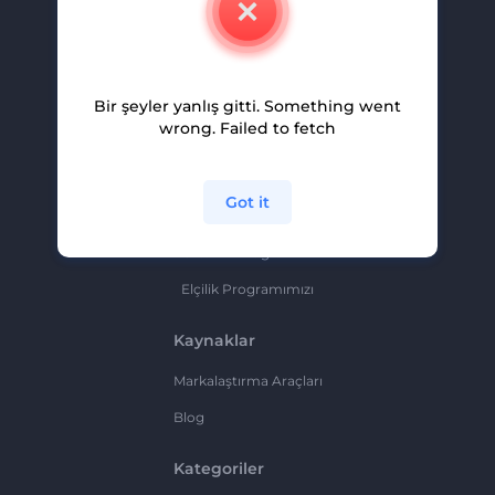
Kariyer
Yardım Ve Destek
Bir şeyler yanlış gitti. Something went
Ortaklık Programı
wrong. Failed to fetch
Gizlilik Politikası
Şartlar Ve Koşullar
Got it
Site Haritası
Ortaklık Programı
Elçilik Programımızı
Kaynaklar
Markalaştırma Araçları
Blog
Kategoriler