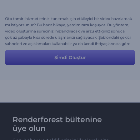
Oto tamiri hizmetlerinizi tanıtmak için etkileyici bir video hazırlamak
mı istiyorsunuz? Bu hazır hikaye, yardımınıza koşuyor. Bu yöntem,
video oluşturma sürecinizi hızlandıracak ve arzu ettiğiniz sonuca
çok az çabayla kısa sürede ulaşmanızı sağlayacak. Şablondaki çekici
sahneleri ve açıklamaları kullanabilir ya da kendi ihtiyaçlarınıza göre
değiştirebilirsiniz. Hemen şimdi deneyin ve çok daha fazla
müşteriye hitap edin.
Şi̇mdi̇ Oluştur
Renderforest bültenine
üye olun