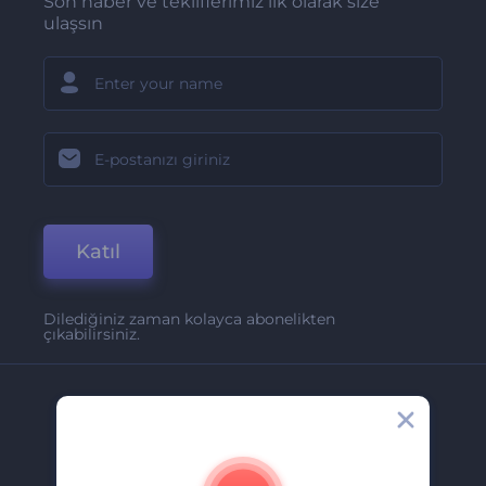
Son haber ve tekliflerimiz ilk olarak size
ulaşsın
Katıl
Dilediğiniz zaman kolayca abonelikten
çıkabilirsiniz.
Şirket
Hakkımızda
İletişim