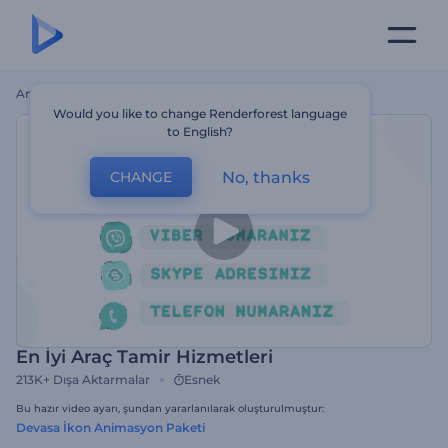
Ana Sayfa
Şablonlar
En İyi Araç Tamir Hizmetleri
Would you like to change Renderforest language
to English?
No, thanks
CHANGE
En İyi Araç Tamir Hizmetleri
213K+
Dışa Aktarmalar
Esnek
Bu hazır video ayarı, şundan yararlanılarak oluşturulmuştur:
Devasa İkon Animasyon Paketi