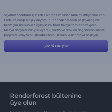
Seyahat acentanız için etkili bir tanıtım videosuna mı ihtiyacınız var?
Farklı ve cazip bir şey arıyorsunuz ancak nereden başlayacağınızı
bilemiyor musunuz? Öyleyse bu hazır hikaye tam da size göre.
Medya dosyalarınızı yükleyerek, metin ve renkleri değiştirerek kendi
projenizi kolayca oluşturabilirsiniz. Hemen kullanmaya başlayın,
renkli sahneler ve sevimli karakterlerle hedef kitlenizin dikkatini
çekin.
Şi̇mdi̇ Oluştur
Renderforest bültenine
üye olun