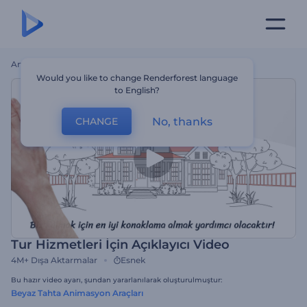
Ana Sayfa
Şablonlar
Tur Hizmetleri İçin Açıklayıcı Video
Would you like to change Renderforest language
to English?
No, thanks
CHANGE
Tur Hizmetleri İçin Açıklayıcı Video
4M+
Dışa Aktarmalar
Esnek
Bu hazır video ayarı, şundan yararlanılarak oluşturulmuştur:
Beyaz Tahta Animasyon Araçları