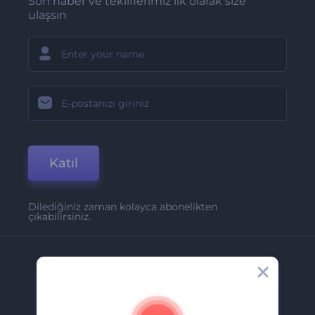
Son haber ve tekliflerimiz ilk olarak size
ulaşsın
Katıl
Dilediğiniz zaman kolayca abonelikten
çıkabilirsiniz.
Şirket
Hakkımızda
İletişim