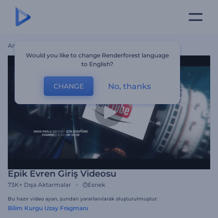
Ana Sayfa
Şablonlar
Epik Evren Giriş Videosu
Would you like to change Renderforest language
to English?
No, thanks
CHANGE
Epik Evren Giriş Videosu
73K+
Dışa Aktarmalar
Esnek
Bu hazır video ayarı, şundan yararlanılarak oluşturulmuştur:
Bilim Kurgu Uzay Fragmanı