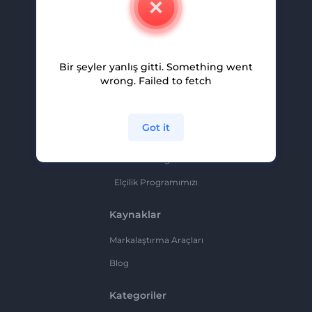
Kariyer
Yardım Ve Destek
Bir şeyler yanlış gitti. Something went
Ortaklık Programı
wrong. Failed to fetch
Gizlilik Politikası
Şartlar Ve Koşullar
Got it
Site Haritası
Ortaklık Programı
Elçilik Programımızı
Kaynaklar
Markalaştırma Araçları
Blog
Kategoriler