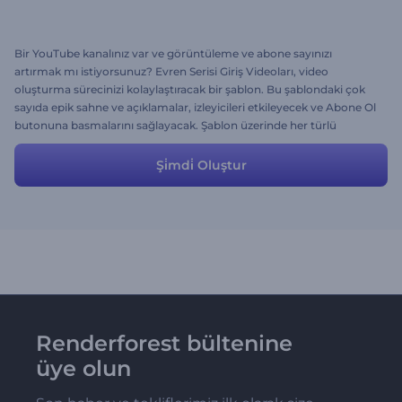
Bir YouTube kanalınız var ve görüntüleme ve abone sayınızı
artırmak mı istiyorsunuz? Evren Serisi Giriş Videoları, video
oluşturma sürecinizi kolaylaştıracak bir şablon. Bu şablondaki çok
sayıda epik sahne ve açıklamalar, izleyicileri etkileyecek ve Abone Ol
butonuna basmalarını sağlayacak. Şablon üzerinde her türlü
değişikliği yaparak son şeklini verebilirsiniz.
Şi̇mdi̇ Oluştur
Renderforest bültenine
üye olun