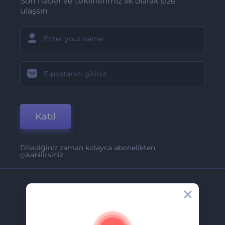
Son haber ve tekliflerimiz ilk olarak size
ulaşsın
Katıl
Dilediğiniz zaman kolayca abonelikten
çıkabilirsiniz.
Şirket
Hakkımızda
İletişim