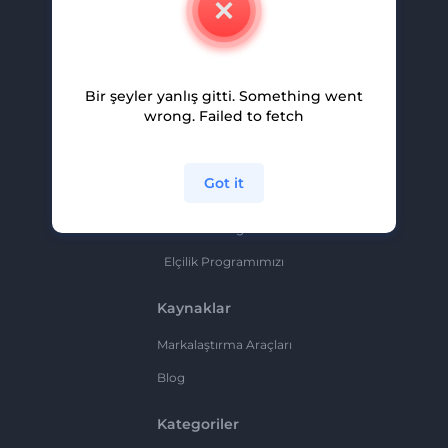
Kariyer
Yardım Ve Destek
Bir şeyler yanlış gitti. Something went
Ortaklık Programı
wrong. Failed to fetch
Gizlilik Politikası
Şartlar Ve Koşullar
Got it
Site Haritası
Ortaklık Programı
Elçilik Programımızı
Kaynaklar
Markalaştırma Araçları
Blog
Kategoriler