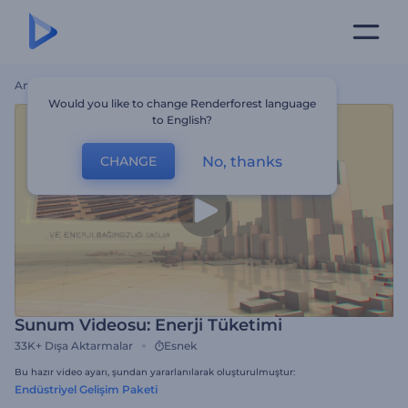
Ana Sayfa
Şablonlar
Sunum Videosu: Enerji Tüketimi
Would you like to change Renderforest language
to English?
No, thanks
CHANGE
Sunum Videosu: Enerji Tüketimi
33K+
Dışa Aktarmalar
Esnek
Bu hazır video ayarı, şundan yararlanılarak oluşturulmuştur:
Endüstriyel Gelişim Paketi