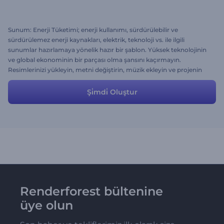
Sunum: Enerji Tüketimi; enerji kullanımı, sürdürülebilir ve
sürdürülemez enerji kaynakları, elektrik, teknoloji vs. ile ilgili
sunumlar hazırlamaya yönelik hazır bir şablon. Yüksek teknolojinin
ve global ekonominin bir parçası olma şansını kaçırmayın.
Resimlerinizi yükleyin, metni değiştirin, müzik ekleyin ve projenin
keyfini çıkarın. Renderforest ile denemesi bedava!
Şi̇mdi̇ Oluştur
Renderforest bültenine
üye olun