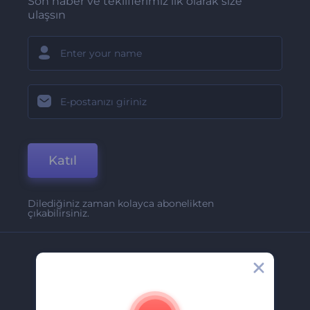
Son haber ve tekliflerimiz ilk olarak size
ulaşsın
Katıl
Dilediğiniz zaman kolayca abonelikten
çıkabilirsiniz.
Şirket
Hakkımızda
İletişim