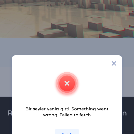
Bir şeyler yanlış gitti. Something went
Renderforest bültenine üye olun
wrong. Failed to fetch
Son haber ve tekliflerimiz ilk olarak size ulaşsın