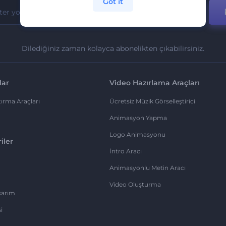
Got it
Dilediğiniz zaman kolayca abonelikten çıkabilirsiniz.
lar
Video Hazırlama Araçları
ırma Araçları
Ücretsiz Müzik Görselleştirici
Animasyon Yapma
Logo Animasyonu
iler
İntro Aracı
Animasyonlu Metin Aracı
Video Oluşturma
sarım
i