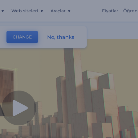
Web siteleri
Araçlar
Fiyatlar
Öğren
No, thanks
CHANGE