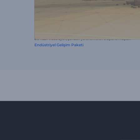
Bu hazır video ayarı, şundan yararlanılarak oluşturulmuştur:
Endüstriyel Gelişim Paketi