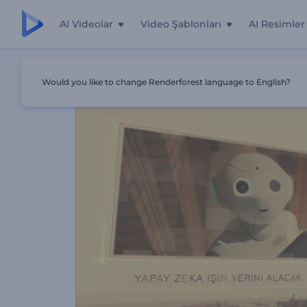
AI Videolar
Video Şablonları
AI Resimler
Ana Sayfa
Şablonlar
Sunum Videosu: Teknolojinin Etkisi
Would you like to change Renderforest language to English?