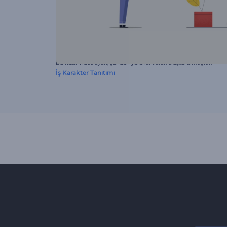
Bu hazır video ayarı, şundan yararlanılarak oluşturulmuştur:
İş Karakter Tanıtımı