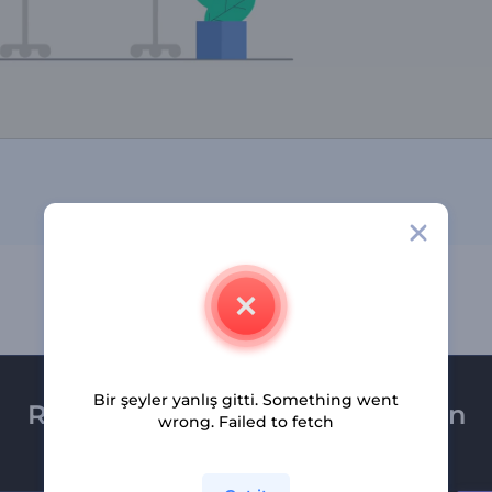
Bir şeyler yanlış gitti. Something went
Renderforest bültenine üye olun
wrong. Failed to fetch
Son haber ve tekliflerimiz ilk olarak size ulaşsın