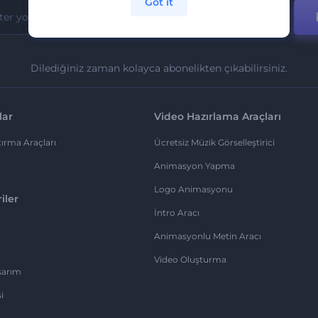
Got it
Dilediğiniz zaman kolayca abonelikten çıkabilirsiniz.
lar
Video Hazırlama Araçları
ırma Araçları
Ücretsiz Müzik Görselleştirici
Animasyon Yapma
Logo Animasyonu
iler
İntro Aracı
Animasyonlu Metin Aracı
Video Oluşturma
sarım
i