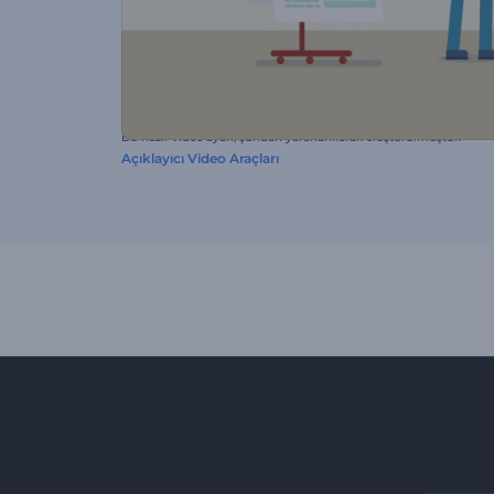
Bu hazır video ayarı, şundan yararlanılarak oluşturulmuştur:
Açıklayıcı Video Araçları