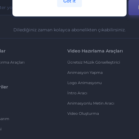
Got it
Dilediğiniz zaman kolayca abonelikten çıkabilirsiniz.
lar
Video Hazırlama Araçları
ırma Araçları
Ücretsiz Müzik Görselleştirici
Animasyon Yapma
Logo Animasyonu
iler
İntro Aracı
Animasyonlu Metin Aracı
Video Oluşturma
sarım
i