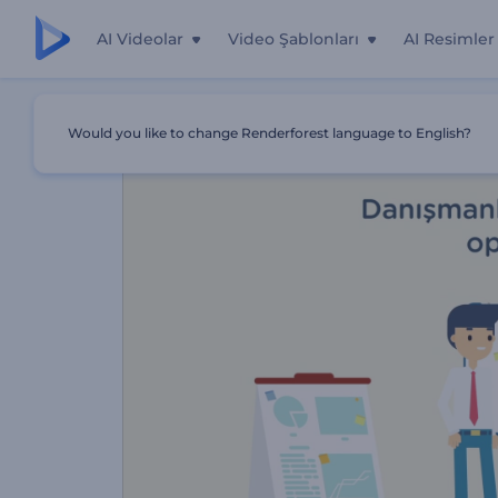
AI Videolar
Video Şablonları
AI Resimler
Ana Sayfa
Şablonlar
Web Sitesi Tasarım Optimizasyonu
Would you like to change Renderforest language to English?