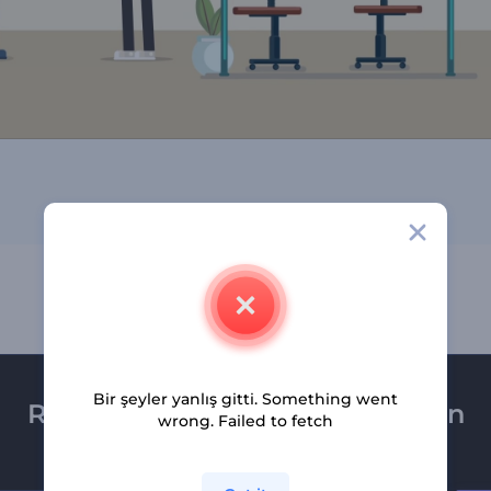
Bir şeyler yanlış gitti. Something went
Renderforest bültenine üye olun
wrong. Failed to fetch
Son haber ve tekliflerimiz ilk olarak size ulaşsın