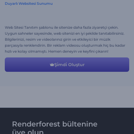
Duyarlı Websitesi Sunumu
Web Sitesi Tanıtım şablonu ile sitenize daha fazla ziyaretçi çekin.
Uygun sahneler sayesinde, web sitenizi en iyi şekilde tanıtabilirsiniz.
Bilgilerinizi, resim ve videolarınız girin ve etkileyici bir müzik
parçasıyla renklendirin. Bir reklam videosu oluşturmak hiç bu kadar
hızlı ve kolay olmamıştı. Hemen deneyin ve keyfini çıkarın!
Şi̇mdi̇ Oluştur
Renderforest bültenine
üye olun