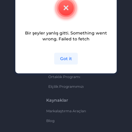
İletişim
Kariyer
Yardım Ve Destek
Bir şeyler yanlış gitti. Something went
Ortaklık Programı
wrong. Failed to fetch
Gizlilik Politikası
Şartlar Ve Koşullar
Got it
Site Haritası
Ortaklık Programı
Elçilik Programımızı
Kaynaklar
Markalaştırma Araçları
Blog