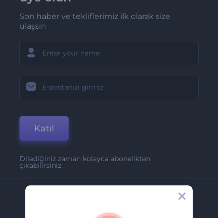
Son haber ve tekliflerimiz ilk olarak size
ulaşsın
Katıl
Dilediğiniz zaman kolayca abonelikten
çıkabilirsiniz.
Şirket
Hakkımızda