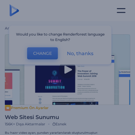
Ana Sayfa
Şablonlar
Web Sitesi Sunumu
Would you like to change Renderforest language
to English?
No, thanks
CHANGE
Premium Ön Ayarlar
Web Sitesi Sunumu
156K+
Dışa Aktarmalar
Esnek
Bu hazır video ayarı, şundan yararlanılarak oluşturulmuştur: