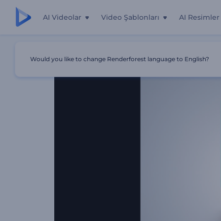
AI Videolar
Video Şablonları
AI Resimler
Ana Sayfa
Şablonlar
Hızlı Logo Animasyonu
Would you like to change Renderforest language to English?