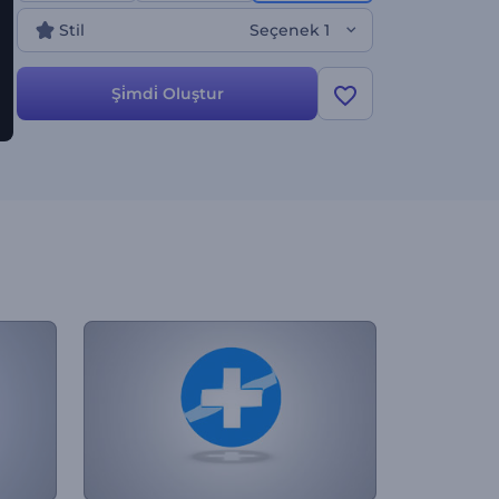
Stil
Seçenek 1
Şi̇mdi̇ Oluştur