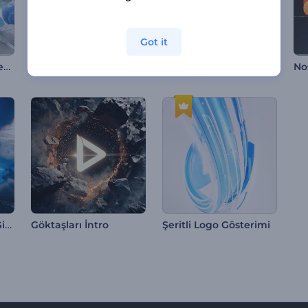
Got it
Soyut 3D Logo Gösterimi
Spor Arabası Yarış Girişi
Sade Çizgi Stili Logo
Asteroid Çarpması Girişi
Göktaşları İntro
Şeritli Logo Gösterimi