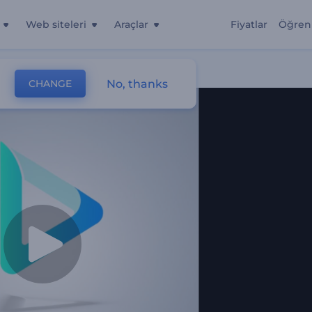
Web siteleri
Araçlar
Fiyatlar
Öğren
No, thanks
CHANGE