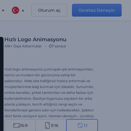
Oturum aç
Ücretsiz Deneyin
Hızlı Logo Animasyonu
41K+
Dışa Aktarmalar
7 saniye
Hızlı logo animasyonu yumuşak ışık animasyonları,
temiz ve modern bir görünüme sahip bir
şablondur. Web site trafiğinizi hızlıca arttırmak ve
müşterilerinizle bağ kurmak için idealdir. Sunumlar,
online kanallar, şirket tanıtımları ve daha fazlası için
kullanabilirsiniz. Basitçe logonuzu saydam bir arka
planla yükleyin, tercih ettiğiniz rengi seçin ve
Renderforest gerisini sizin için halledecektir. Şablon
dört farklı versiyon içerir. Hemen deneyin - ücretsiz.
16:9
9:16
1:1