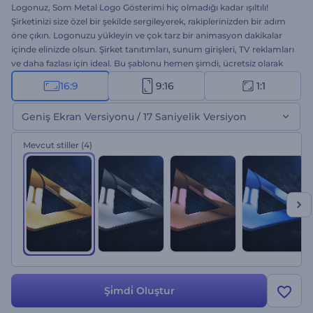
Logonuz, Som Metal Logo Gösterimi hiç olmadığı kadar ışıltılı!
Şirketinizi size özel bir şekilde sergileyerek, rakiplerinizden bir adım
öne çıkın. Logonuzu yükleyin ve çok tarz bir animasyon dakikalar
içinde elinizde olsun. Şirket tanıtımları, sunum girişleri, TV reklamları
ve daha fazlası için ideal. Bu şablonu hemen şimdi, ücretsiz olarak
deneyin!
16:9
9:16
1:1
Geniş Ekran Versiyonu / 17 Saniyelik Versiyon
Mevcut stiller
(4)
Şi̇mdi̇ Oluştur