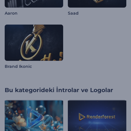
Aaron
Saad
Brand Ikonic
Bu kategorideki
İntrolar ve Logolar