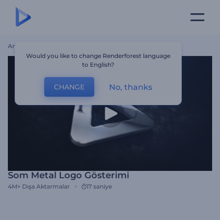
Ana Sayfa
Şablonlar
Som Metal Logo Gösterimi
Would you like to change Renderforest language
to English?
No, thanks
CHANGE
Som Metal Logo Gösterimi
4M+
Dışa Aktarmalar
17 saniye