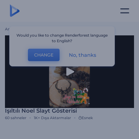
Ana Sayfa
Şablonlar
Işıltılı Noel Slayt Gösterisi
Would you like to change Renderforest language
to English?
No, thanks
CHANGE
Işıltılı Noel Slayt Gösterisi
60
sahneler
1K+
Dışa Aktarmalar
Esnek