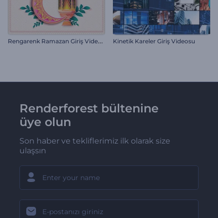
R
engarenk Ramazan Giriş Videosu
Kinetik Kareler Giriş Videosu
Renderforest bültenine
üye olun
Son haber ve tekliflerimiz ilk olarak size
ulaşsın