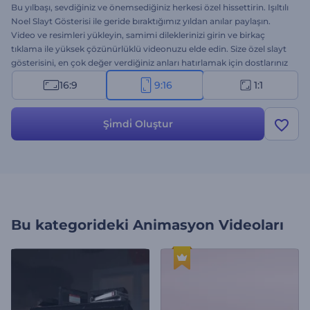
Bu yılbaşı, sevdiğiniz ve önemsediğiniz herkesi özel hissettirin. Işıltılı
Noel Slayt Gösterisi ile geride bıraktığımız yıldan anılar paylaşın.
Video ve resimleri yükleyin, samimi dileklerinizi girin ve birkaç
tıklama ile yüksek çözünürlüklü videonuzu elde edin. Size özel slayt
gösterisini, en çok değer verdiğiniz anları hatırlamak için dostlarınız
ve aileniz ile paylaşın. Noel ya da Yılbaşı gecesi sevdiklerinize hoş bir
16:9
9:16
1:1
sürpriz yapmak için gereken her şey burada. Hemen deneyin!
Şi̇mdi̇ Oluştur
Bu kategorideki
Animasyon Videoları