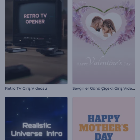
S
evgililer Günü Çiçekli Giriş Videosu
Retro TV Giriş Videosu