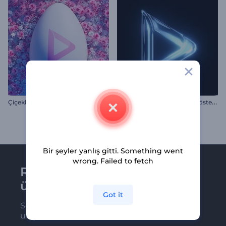
K
aranlıkta Parlayan Logo Gösterimi
Çiçekli Paskalya Yumurtası İntro
Bir şeyler yanlış gitti. Something went
wrong. Failed to fetch
Renderforest bültenine
üye olun
Got it
Son haber ve tekliflerimiz ilk olarak size
ulaşsın