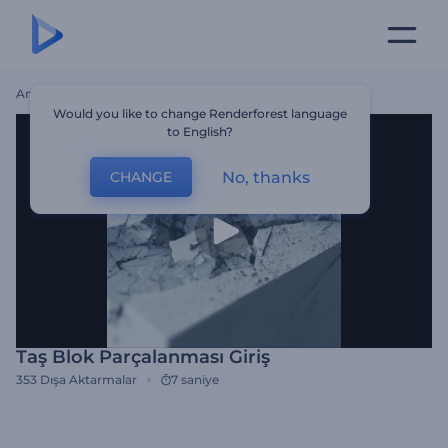
Ana Sayfa
Şablonlar
Taş Blok Parçalanması Giriş
Would you like to change Renderforest language
to English?
No, thanks
CHANGE
Taş Blok Parçalanması Giriş
353
Dışa Aktarmalar
7 saniye