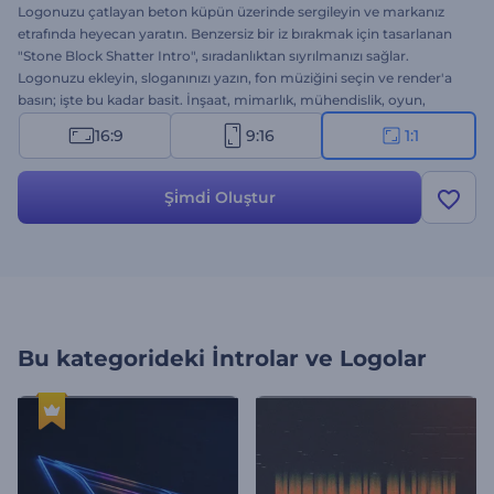
Logonuzu çatlayan beton küpün üzerinde sergileyin ve markanız
etrafında heyecan yaratın. Benzersiz bir iz bırakmak için tasarlanan
"Stone Block Shatter Intro", sıradanlıktan sıyrılmanızı sağlar.
Logonuzu ekleyin, sloganınızı yazın, fon müziğini seçin ve render'a
basın; işte bu kadar basit. İnşaat, mimarlık, mühendislik, oyun,
teknoloji ve daha birçok sektör için idealdir. Hemen deneyin ve
16:9
9:16
1:1
logonuzun sessizliği bozmasına izin verin!
Şi̇mdi̇ Oluştur
Bu kategorideki
İntrolar ve Logolar