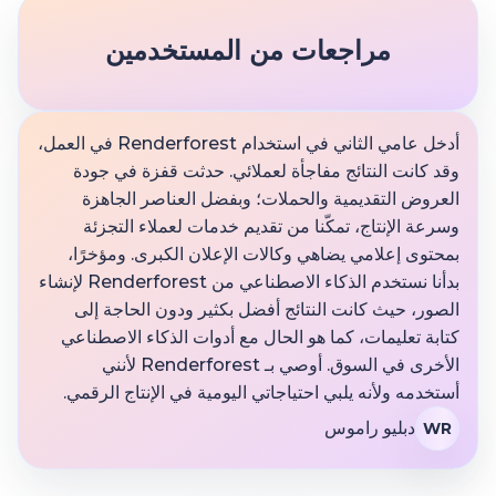
مراجعات من المستخدمين
أدخل عامي الثاني في استخدام Renderforest في العمل،
وقد كانت النتائج مفاجأة لعملائي. حدثت قفزة في جودة
العروض التقديمية والحملات؛ وبفضل العناصر الجاهزة
وسرعة الإنتاج، تمكّنا من تقديم خدمات لعملاء التجزئة
بمحتوى إعلامي يضاهي وكالات الإعلان الكبرى. ومؤخرًا،
بدأنا نستخدم الذكاء الاصطناعي من Renderforest لإنشاء
الصور، حيث كانت النتائج أفضل بكثير ودون الحاجة إلى
كتابة تعليمات، كما هو الحال مع أدوات الذكاء الاصطناعي
الأخرى في السوق. أوصي بـ Renderforest لأنني
أستخدمه ولأنه يلبي احتياجاتي اليومية في الإنتاج الرقمي.
دبليو راموس
WR