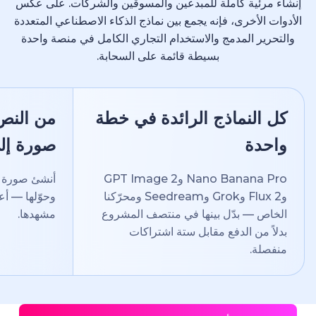
إنشاء مرئية كاملة للمبدعين والمسوقين والشركات. على عكس
الأدوات الأخرى، فإنه يجمع بين نماذج الذكاء الاصطناعي المتعددة
والتحرير المدمج والاستخدام التجاري الكامل في منصة واحدة
بسيطة قائمة على السحابة.
كل النماذج الرائدة في خطة
من النص 
واحدة
صورة إلى
Nano Banana Pro وGPT Image 2
أنشئ صورة من
وFlux 2 وGrok وSeedream ومحرّكنا
وحوّلها — أعد إ
الخاص — بدّل بينها في منتصف المشروع
مشهدها.
بدلاً من الدفع مقابل ستة اشتراكات
منفصلة.