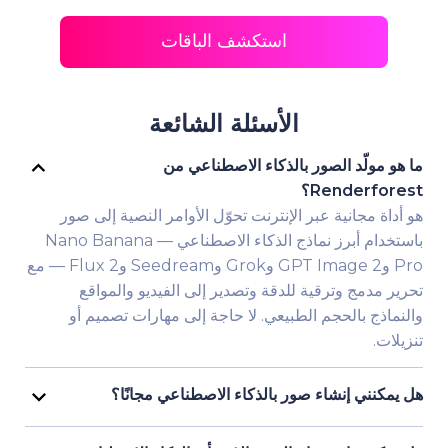
استكشف الباقات
الأسئلة الشائعة
ما هو مولّد الصور بالذكاء الاصطناعي من
Renderforest؟
هو أداة مجانية عبر الإنترنت تحوّل الأوامر النصية إلى صور
باستخدام أبرز نماذج الذكاء الاصطناعي — Nano Banana
Pro وGPT Image 2 وGrok وSeedream وFlux 2 — مع
تحرير مدمج وترقية للدقة وتصدير إلى الفيديو والمواقع
والنماذج بالحجم الطبيعي. لا حاجة إلى مهارات تصميم أو
تنزيلات.
هل يمكنني إنشاء صور بالذكاء الاصطناعي مجانًا؟
نعم. يتيح لك Renderforest إنشاء الصور مجانًا دون بطاقة