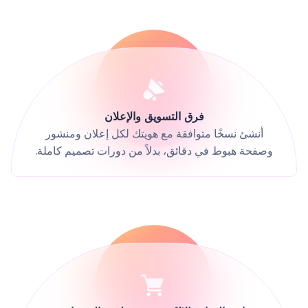
فرق التسويق والإعلان
أنشئ نسخًا متوافقة مع هويتك لكل إعلان ومنشور
وصفحة هبوط في دقائق، بدلاً من دورات تصميم كاملة.