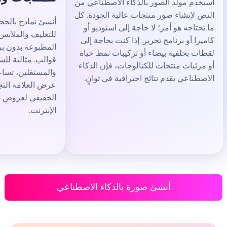
استخدم مولّد الصور بالذكاء الاصطناعي من
النص لإنشاء صور منتجات عالية الجودة. كل
أنشئ نماذج بالحجم 
ما تحتاجه هو أمر؛ لا حاجة إلى استوديو أو
للتغليف والملابس وا
كاميرا أو برنامج تحرير. إذا كنت بحاجة إلى
المطبوعة بدون برامج ث
لقطات بخلفية بيضاء أو تركيبات نمط حياة
قوالب. مثالية للشرك
أو مرئيات منتجات للكتالوجات، فإن الذكاء
والمستقلين، تساعد 
الاصطناعي يقدم نتائج احترافية في ثوانٍ.
عرض العلامة التجاري
الحقيقي لعروض العمل
الإنترنت.
أنشئ صورة بالذكاء الاصطناعي