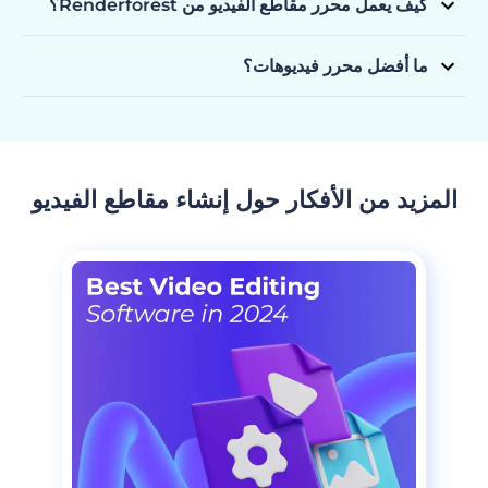
كيف يعمل محرر مقاطع الفيديو من Renderforest؟
للجميع، سواء كنت محترف أو تنشئ مقاطع فيديو لوسائل التواصل
Renderforest، يمكنك إنشاء مقاطع الفيديو على الإنترنت باختيار
الاجتماعي.
يقدم محرر مقاطع الفيديو من Renderforest مجموعة متنوعة من
نموذج، وتخصيص اللقطات، وإضافة المؤثرات والموسيقى لإنتاج
النماذج وأدوات التحرير التي يمكنك استخدامها لإنشاء مقاطع فيديو
ما أفضل محرر فيديوهات؟
فيديوهات رائعة.
بجودة احترافية في دقائق. اختر نموذج، وخصصه بلقطاتك ومحتواك
أفضل محرر مقاطع فيديو يعتمد على احتياجاتك في صناعة المحتوى.
النصي، وحرر فيديوهاتك لمشاركتها. الأداة مصممة لجعل عملية إنشاء
لحل سهل الاستخدام وفعال من حيث التكلفة، سيكون محرر مقاطع
مقاطع الفيديو سهلة للمبتدئين والخبراء على حد السواء.
الفيديو من Renderforest خيارًا رائعًا، ويقدم مجموعة متنوعة من
الخصائص والأدوات سهلة الاستخدام لصناعة مقاطع فيديو احترافية.
المزيد من الأفكار حول إنشاء مقاطع الفيديو