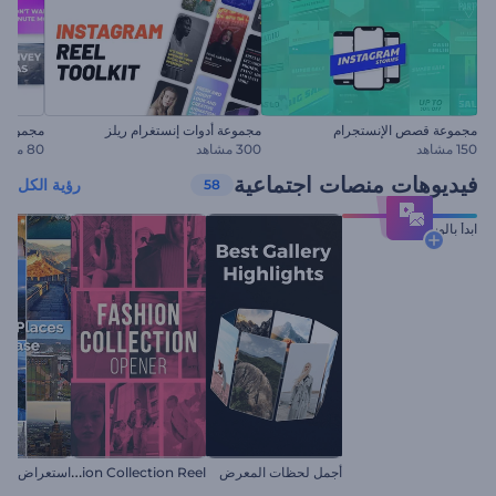
مجموعة قصص الإنستجرام
مجموعة أدوات إنستغرام ريلز
مجموعة ع
150 مشاهد
300 مشاهد
80 مشاهد
فيديوهات منصات اجتماعية
رؤية الكل
58
ابدأ بالوسائط
F
ashion Collection Reel
أجمل لحظات المعرض