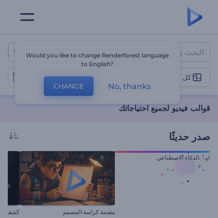
قوالب فيديو لجميع احتياجاتك
Would you like to change Renderforest language
to English?
كل النماذج
No, thanks
CHANGE
قوالب فيديو لجميع احتياجاتك
صدر حديثًا
ابدأ بالذكاء الاصطناعي
مقدمة كراسة المصمم
كشف شعا