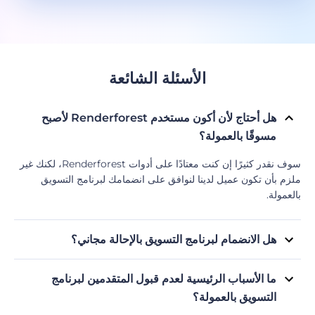
الأسئلة الشائعة
هل أحتاج لأن أكون مستخدم Renderforest لأصبح
مسوقًا بالعمولة؟
سوف نقدر كثيرًا إن كنت معتادًا على أدوات Renderforest، لكنك غير
ملزم بأن تكون عميل لدينا لنوافق على انضمامك لبرنامج التسويق
بالعمولة.
هل الانضمام لبرنامج التسويق بالإحالة مجاني؟
نعم، مجاني! لا تتردد في استغلال الفرصة.
ما الأسباب الرئيسية لعدم قبول المتقدمين لبرنامج
التسويق بالعمولة؟
المؤثرون: يرسلون حساباتهم الشخصية (وليست لأعمالهم) على مواقع
كتاب المحتوى: مواقعهم الإلكتروني ليس لها نطاقها الخاصة (HTTPS) أو