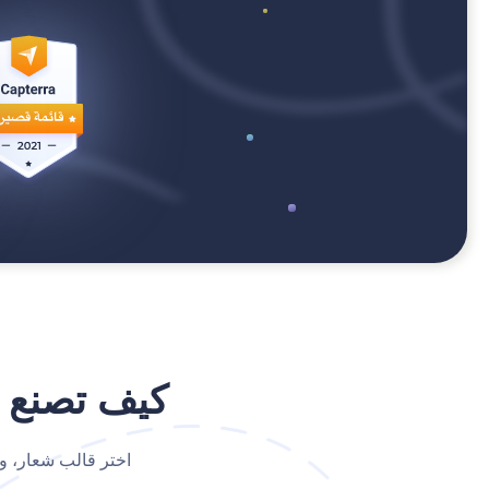
كيف تصنع شعارً
اختر قالب شعار، وخ