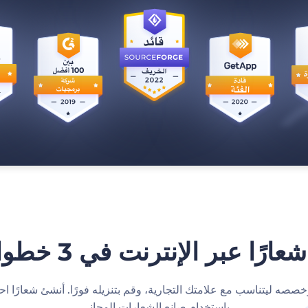
ا عبر الإنترنت في 3 خطوات بسيطة
صصه ليتناسب مع علامتك التجارية، وقم بتنزيله فورًا. أنشئ شعارًا احترا
باستخدام صانع الشعارات المجاني.