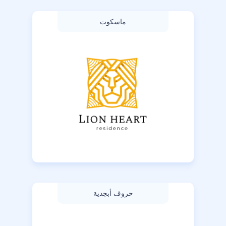
ماسكوت
حروف أبجدية