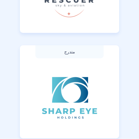
متدرج