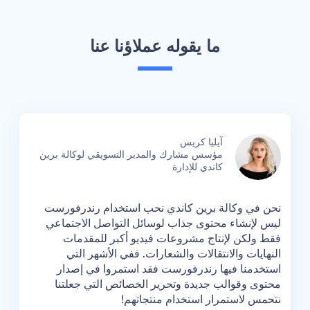
ما يقوله عملاؤنا عنا
آيليا كريس
مؤسس مشارك والمدير التسويقي لوكالة برين
كاندي للإدارة
ة
إن 
نحن في وكالة برين كاندي نحب استخدام رندرفورست
إنش
ليس لإنشاء محتوى جذاب لوسائل التواصل الاجتماعي
جع
فقط ولكن لإنتاج مشروعات فيديو أكبر للمقدمات
ال
النهايات والانتقالات والشعارات. ففي الأشهر التي
رن
استخدمنا فيها رندرفورست فقد استمروا في إصدار
نف
محتوى وقوالب جديدة وتحرير الخصائص التي جعلتنا
لع
نتحمس لاستمرار استخدام منتجاتهم!
وا