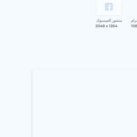
رام
منشور الفيسبوك
2048 x 1264
10