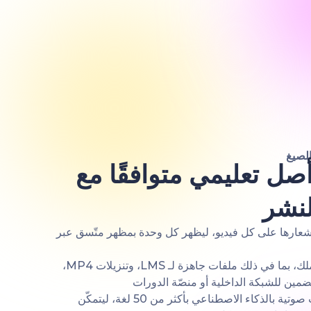
الصيغ
ل تعليمي متوافقًا مع
لنشر
ارها على كل فيديو، ليظهر كل وحدة بمظهر متّسق عبر
صدّر بالصيغة التي يحتاجها سير عملك، بما في ذلك ملفات جاهزة لـ LMS، وتنزيلات MP4،
ضمين للشبكة الداخلية أو منصّة الدورات
أنتج محتوى تعليميًا مُوطّنًا بتعليقات صوتية بالذكاء الاصطناعي بأكثر من 50 لغة، ليتمكّن