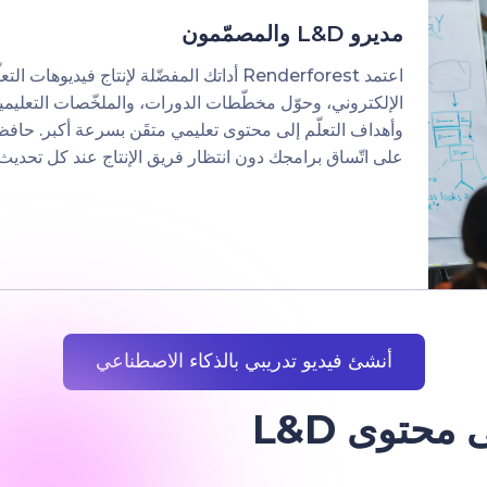
مديرو L&D والمصمّمون
اعتمد Renderforest أداتك المفضّلة لإنتاج فيديوهات التع
الإلكتروني، وحوّل مخطّطات الدورات، والملخّصات التعليمي
وأهداف التعلّم إلى محتوى تعليمي متقَن بسرعة أكبر. حافظ
على اتّساق برامجك دون انتظار فريق الإنتاج عند كل تحديث.
أنشئ فيديو تدريبي بالذكاء الاصطناعي
حوّل أي ملخّص تعليمي إلى محتوى L&D