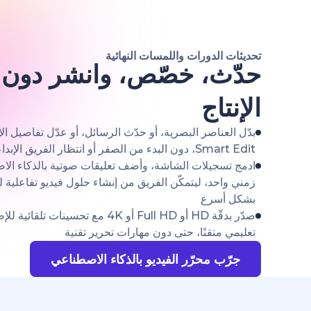
تحديثات الدورات واللمسات النهائية
حدّث، خصّص، وانشر دون ق
الإنتاج
بدّل العناصر البصرية، أو حدّث الرسائل، أو عدّل تفاصيل ا
Smart Edit، دون البدء من الصفر أو انتظار الفريق الإبداعي
ادمج تسجيلات الشاشة، وأضف تعليقات صوتية بالذكاء ال
زمني واحد، ليتمكّن الفريق من إنشاء حلول فيديو تفاعلية ل
بشكل أسرع
صدّر بدقّة HD أو Full HD أو 4K مع تح
تعليمي متقنًا، حتى دون مهارات تحرير تقنية
جرّب محرّر الفيديو بالذكاء الاصطناعي