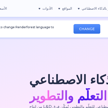
بالذكاء الاصطناعي
المواقع
الأدوات
الأسع
 to change Renderforest language to
CHANGE
ذكاء الاصطناعي
التعلّم والتطوير
Renderforest منصةٌ متكاملة للفيديو بالذكاء الاصطناعي للتعلّم والتطوير، تُمكّن فرق L&D من إنتاج