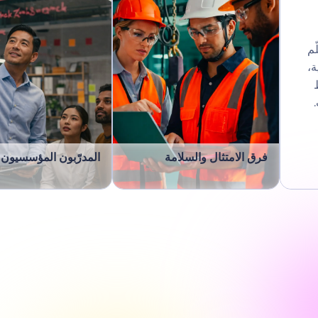
لّم
ة،
فرق الامتثال والسلامة
المدرّبون المؤسسيون