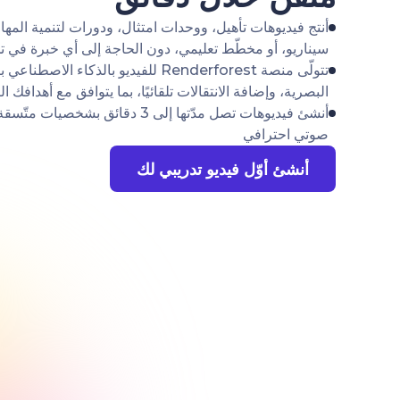
أنتج فيديوهات تأهيل، ووحدات امتثال، ودورات لتنمية المها
سيناريو، أو مخطّط تعليمي، دون الحاجة إلى أي خبرة في تح
تتولّى منصة Renderforest للفيديو بالذكاء
البصرية، وإضافة الانتقالات تلقائيًا، بما يتوافق مع أهدافك 
أنشئ فيديوهات تصل مدّتها إلى 3 دقائ
صوتي احترافي
أنشئ أوّل فيديو تدريبي لك