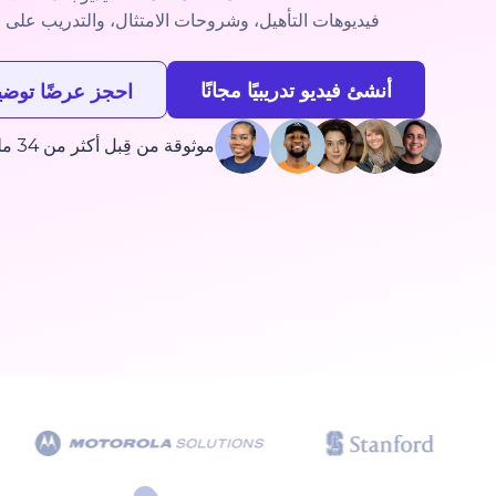
فيديوهات التأهيل، وشروحات الامتثال، والتدريب على ا
أنشئ فيديو تدريبيًا مجانًا
احجز عرضًا توضيح
موثوقة من قِبل أكثر من 34 مليون مبدع وفرق التعلّم حول العالم