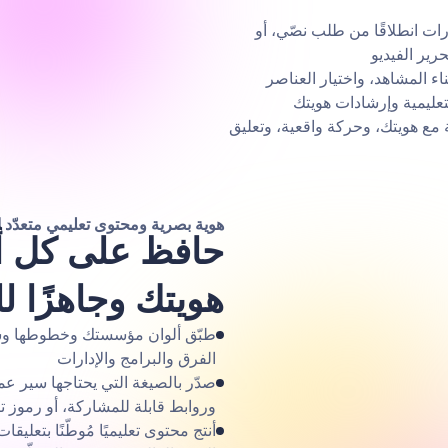
رات انطلاقًا من طلب نصّي، أو
رير الفيديو
 الاصطناعي بناء المشاهد، واختيار العناصر
التعليمية وإرشادات هويتك
ق بشخصيات متّسقة مع هويتك، وحركة واقعية، وتعليق
هوية بصرية ومحتوى تعليمي متعدّد 
حافظ على كل أص
هويتك وجاهزًا ل
طبّق ألوان مؤسستك وخطوطها وشع
الفرق والبرامج والإدارات
وروابط قابلة للمشاركة، أو رموز ت