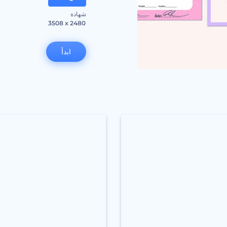
شهادة
3508 x 2480
ابدأ