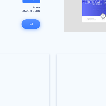
شهادة
3508 x 2480
ابدأ