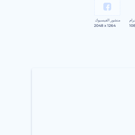
رام
منشور الفيسبوك
2048 x 1264
10