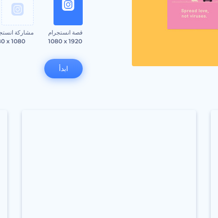
قصة انستجرام
مشاركة انستج
80 x 1080
1080 x 1920
ابدأ