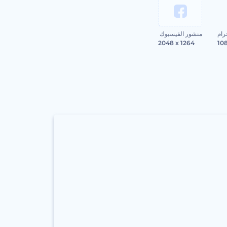
رام
منشور الفيسبوك
2048 x 1264
10