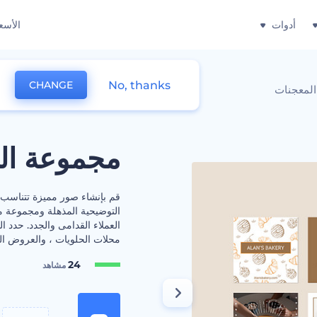
أدوات
الأسع
No, thanks
CHANGE
المعجنات
مجموعة الم
قم بإنشاء صور مميزة تتناسب 
التوضيحية المذهلة ومجموعة مت
العملاء القدامى والجدد. حدد 
محلات الحلويات ، والعروض الخا
24
مشاهد