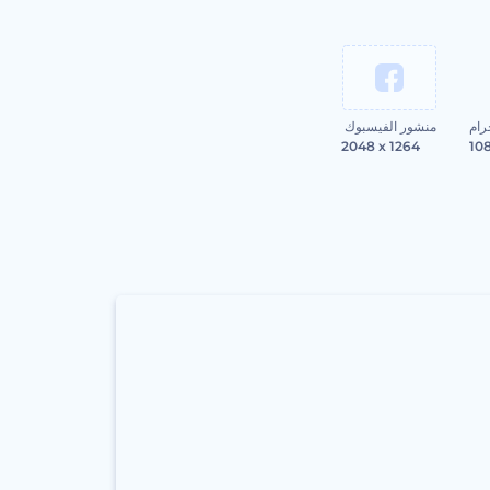
رام
منشور الفيسبوك
2048 x 1264
10