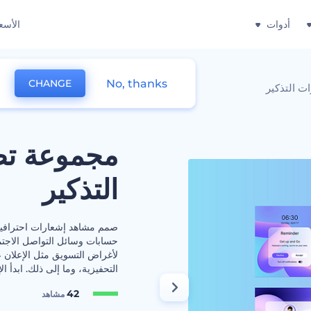
أدوات
الأسع
No, thanks
CHANGE
 التذكير
مجموعة تص
التذكير
صمم مشاهد إشعارات احترافية 
حسابات وسائل التواصل الاجتم
لأغراض التسويق مثل الإعلان ع
التحفيزية، وما إلى ذلك. ابدأ الإ
42
مشاهد