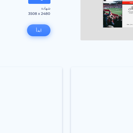
شهادة
3508 x 2480
ابدأ