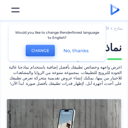
نماذج
الأجهزة
نماذج أيفون
Would you like to change Renderforest language
to English?
نماذج ترويج لتطبيق
No, thanks
CHANGE
يشمل
11 منظر
اعرض واجهة وخصائص تطبيقك بأفضل إضافية باستخدام نماذجنا عالية
الجودة للترويج للتطبيقات. بمجموعة متنوعة من الزوايا والمشاهدات
للاختيار من بينها، يمكنك إنشاء عروض تقديمية متحركة تعرض تطبيقك
على أحدث أجهزة أبل، لإظهار قدرات تطبيقك بأفضل صورة. ابدأ الآن!