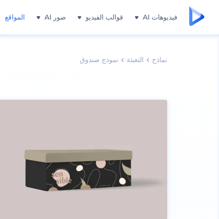
فيديوهات AI
قوالب الفيديو
صور AI
المواقع
نماذج
التعبئة
نموذج صندوق