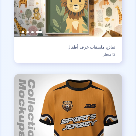
نماذج ملصقات غرف أطفال
12 منظر