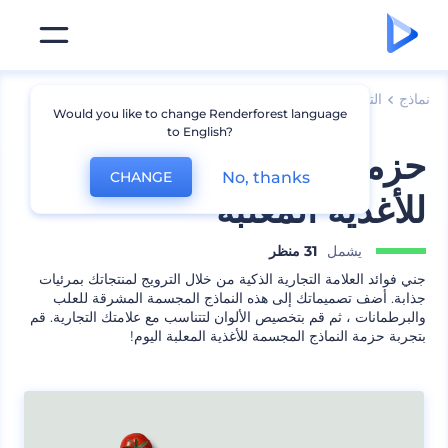
نماذج
التعبئة
نماذج تعبئة الطعام
Would you like to change Renderforest language
to English?
حزمة النماذج المجسمة
No, thanks
CHANGE
للأغذية المعلبة
يشمل
31 منظر
جني فوائد العلامة التجارية الذكية من خلال الترويج لمنتجاتك بمرئيات
جذابة. أضف تصميماتك إلى هذه النماذج المجسمة المشرقة للعلب
والبرطمانات ، ثم قم بتخصيص الألوان لتتناسب مع علامتك التجارية. قم
بتجربة حزمة النماذج المجسمة للأغذية المعلبة اليوم!