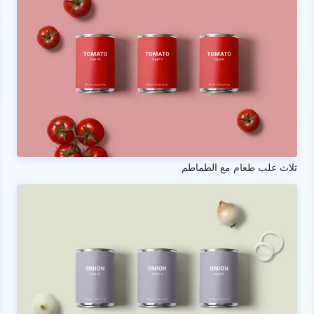
ثلاث علب طعام مع الطماطم