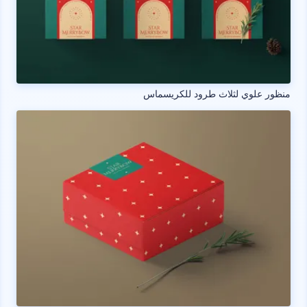
منظور علوي لثلاث طرود للكريسماس