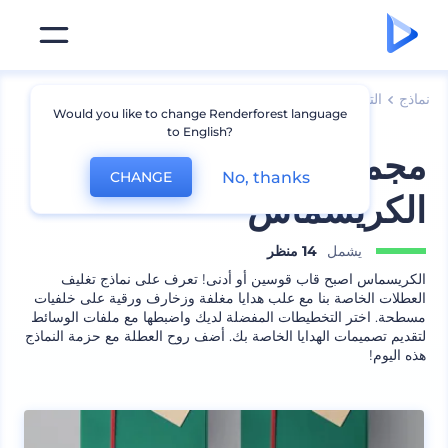
نماذج
التعبئة
نموذج صندوق
Would you like to change Renderforest language
to English?
مجموعة نموذج تغليف
No, thanks
CHANGE
الكريسماس
يشمل
14 منظر
الكريسماس اصبح قاب قوسين أو أدنى! تعرف على نماذج تغليف
العطلات الخاصة بنا مع علب هدايا مغلفة وزخارف ورقية على خلفيات
مسطحة. اختر التخطيطات المفضلة لديك واضبطها مع ملفات الوسائط
لتقديم تصميمات الهدايا الخاصة بك. أضف روح العطلة مع حزمة النماذج
هذه اليوم!