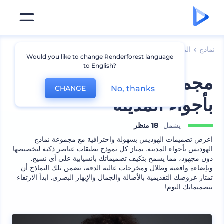
نماذج
الملابس
نماذج هوديس
Would you like to change Renderforest language
to English?
مجموعة نماذج هوديس
No, thanks
CHANGE
بأجواء المدينة
يشمل
18 منظر
اعرض تصميمات الهوديس بسهولة واحترافية مع مجموعة نماذج
الهوديس بأجواء المدينة. يمتاز كل نموذج بطبقات عناصر ذكية لتخصيصها
دون مجهود، مما يسمح بتكيف تصميماتك بانسيابية على أي نسيج.
وبإضاءة واقعية وظلال ومخرجات عالية الدقة، تضمن تلك النماذج أن
تمتاز عروضك التقديمية بالأصالة والجمال والإبهار البصري. ابدأ الارتقاء
بتصميماتك اليوم!