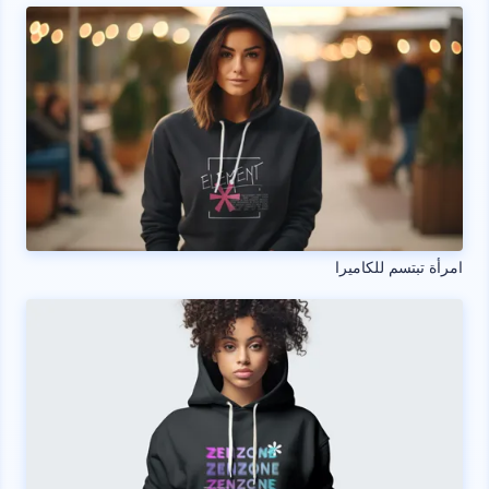
امرأة تبتسم للكاميرا