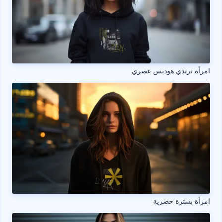
امرأة ترتدي هوديس عصري
امرأة بسترة حضرية