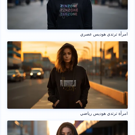
امرأة ترتدي هوديس عصري
امرأة ترتدي هوديس رياضي