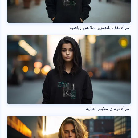
امرأة تقف للتصوير بملابس رياضية
امرأة ترتدي ملابس عادية