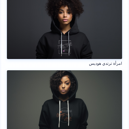
امرأة ترتدي هوديس