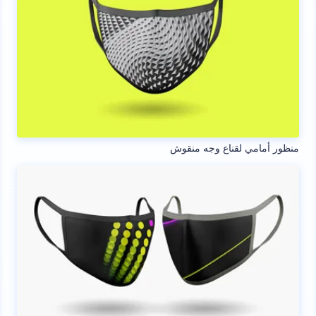
منظور أمامي لقناع وجه منقوش