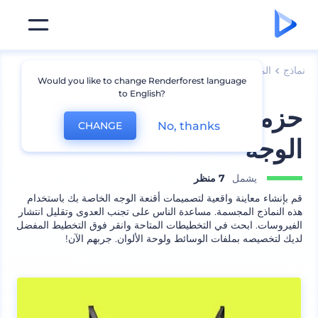
نماذج
الملابس
نماذج أزياء أخرى
Would you like to change Renderforest language
to English?
حزمة العلامة التجارية لقناع
No, thanks
CHANGE
الوجه
يشمل
7 منظر
قم بإنشاء معاينة واقعية لتصميمات أقنعة الوجه الخاصة بك باستخدام
هذه النماذج المجسمة. مساعدة الناس على تجنب العدوى وتقليل انتشار
الفيروسات. ابحث في التخطيطات المتاحة وانقر فوق التخطيط المفضل
لديك لتخصيصه بملفات الوسائط ولوحة الألوان. جربهم الآن!