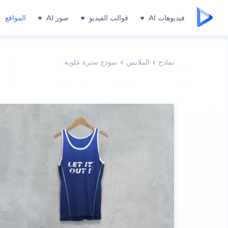
فيديوهات AI
قوالب الفيديو
صور AI
المواقع
نماذج
الملابس
نموذج سترة علوية