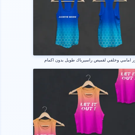
 امامي وخلفي لقميص راسيرباك طويل بدون اكمام