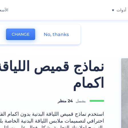
أدوات
الأسع
No, thanks
CHANGE
نماذج قميص اللياقة 
اكمام
يشمل
24 منظر
استخدم نماذج قميص اللياقة البدنية بدون اكمام ا
احترافي لتصميمات ملابس اللياقة البدنية الخاصة ب
بالترويج لعلامتك التجارية بشكل فعال على وسائل 