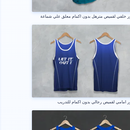
ر خلفي لقميص مترهل بدون اكمام معلق علي شماعة
 امامي لقميص رجالي بدون اكمام للتدريب