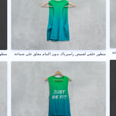
عة
منظور خلفي لقميص راسيرباك بدون اكمام معلق علي شماعة
منظور