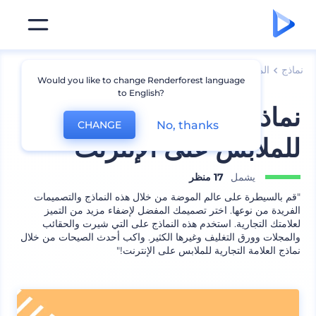
نماذج
الملابس
نماذج قمصان
Would you like to change Renderforest language
to English?
نماذج العلامة التجارية
No, thanks
CHANGE
للملابس على الإنترنت
يشمل
17 منظر
"قم بالسيطرة على عالم الموضة من خلال هذه النماذج والتصميمات
الفريدة من نوعها. اختر تصميمك المفضل لإضفاء مزيد من التميز
لعلامتك التجارية. استخدم هذه النماذج على التي شيرت والحقائب
والمجلات وورق التغليف وغيرها الكثير. واكب أحدث الصيحات من خلال
نماذج العلامة التجارية للملابس على الإنترنت!"