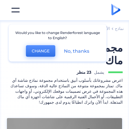
نماذج
الأجهزة
نماذج أجهزة مكتبية
Would you like to change Renderforest language
to English?
مجموعة نماذج شاشة آي
No, thanks
CHANGE
ماك
يشمل
23 منظر
اعرض مشروعاتك بأسلوب أنيق باستخدام مجموعة نماذج شاشة آي
ماك. تمتاز بمجموعة متنوعة من النماذج عالية الدقة، وسوف تساعدك
هذه المجموعة في عرض تصميمات موقعك الإلكتروني، أو واجهات
التطبيقات، أو الأعمال الفنية الرقمية على شاشات أجهزة آي ماك
المذهلة. ابدأ الآن واترك انطباعًا يدوم لدى جمهورك!