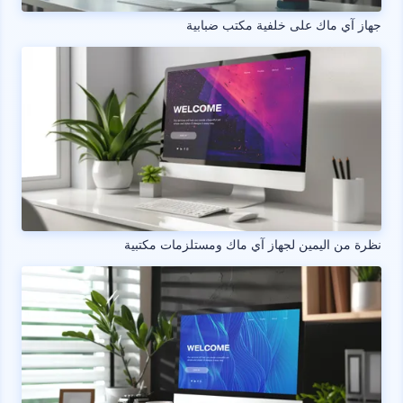
جهاز آي ماك على خلفية مكتب ضبابية
نظرة من اليمين لجهاز آي ماك ومستلزمات مكتبية