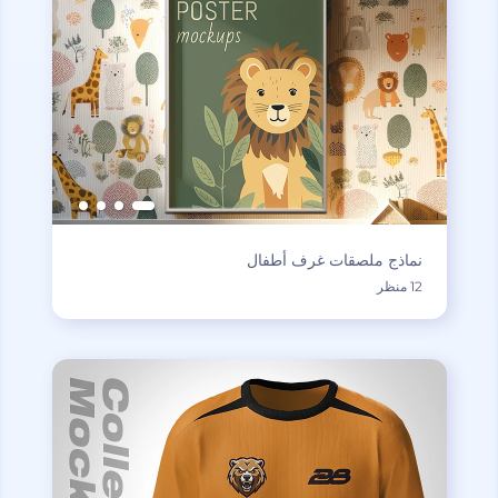
نماذج ملصقات غرف أطفال
12 منظر