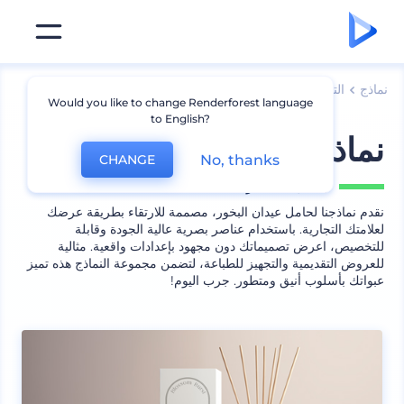
نماذج
التعبئة
نموذج زجاجة
Would you like to change Renderforest language
to English?
نماذج حامل عيدان بخور
No, thanks
CHANGE
يشمل
7 منظر
نقدم نماذجنا لحامل عيدان البخور، مصممة للارتقاء بطريقة عرضك
لعلامتك التجارية. باستخدام عناصر بصرية عالية الجودة وقابلة
للتخصيص، اعرض تصميماتك دون مجهود بإعدادات واقعية. مثالية
للعروض التقديمية والتجهيز للطباعة، لتضمن مجموعة النماذج هذه تميز
عبواتك بأسلوب أنيق ومتطور. جرب اليوم!