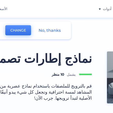
أدوات
الأسع
No, thanks
CHANGE
نماذج إطارات تصمي
يشمل
10 منظر
قم بالترويج للملصقات باستخدام نماذج عصرية من 
المشاهد لمسة احترافية وتجعل كل شيء يبدو أنيقًا ب
الأصلية لتبدأ ترويجها. جرب الآن!