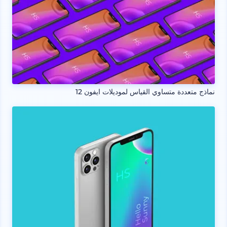
نماذج متعددة متساوي القياس لموديلات ايفون 12