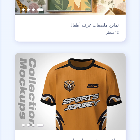
نماذج ملصقات غرف أطفال
12 منظر