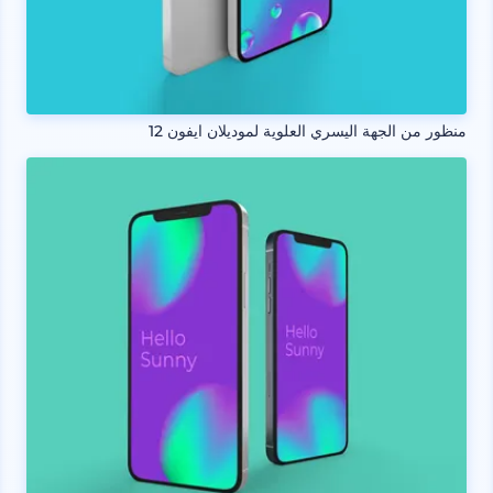
منظور من الجهة اليسري العلوية لموديلان ايفون 12