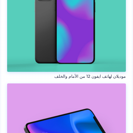
موديلان لهاتف ايفون 12 من الأمام والخلف