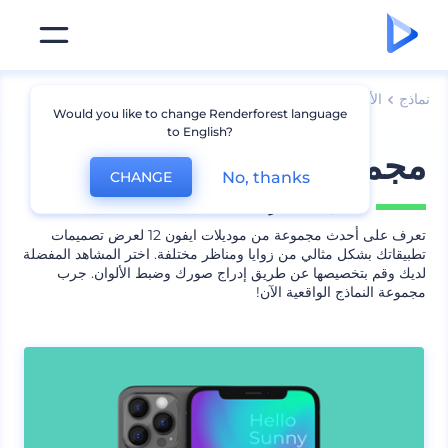
نماذج
الأجهزة
نماذج أيفون
Would you like to change Renderforest language
to English?
مجموعة نماذج لايفون 12
No, thanks
CHANGE
يشمل
13 منظر
تعرف على أحدث مجموعة من موديلات ايفون 12 لعرض تصميمات
تطبيقاتك بشكل مثالي من زوايا ومناظر مختلفة. اختر المشاهد المفضلة
لديك وقم بتخصيصها عن طريق إدراج صورك وضبط الألوان. جرب
مجموعة النماذج الواقعية الآن!