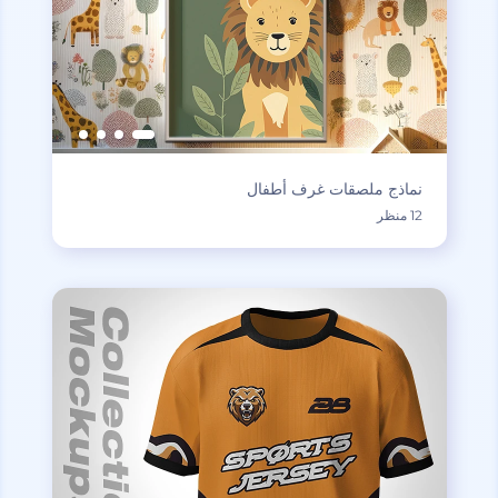
نماذج ملصقات غرف أطفال
12 منظر