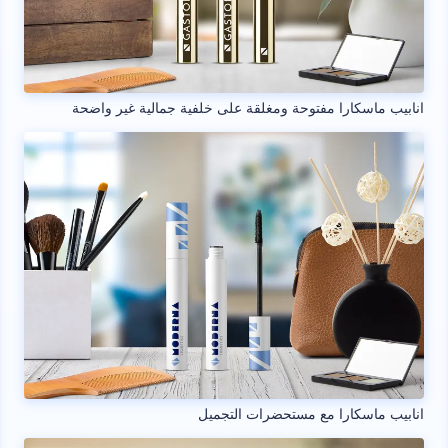
انابيب ماسكارا مفتوحة ومغلقة على خلفية جمالية غير واضحة
انابيب ماسكارا مع مستحضرات التجميل