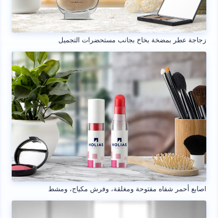
زجاجة عطر بمضخة بخاخ بجانب مستحضرات التجميل
اصابع أحمر شفاه مفتوحة ومغلقة، وفرش مكياج، ومشط