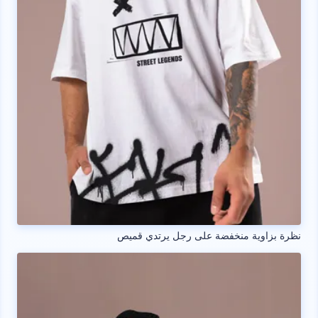
نظرة بزاوية منخفضة على رجل يرتدي قميص