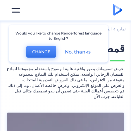
نماذج
الملابس
نماذج قمصان
Would you like to change Renderforest language
to English?
قمصان رجالي واسعة
No, thanks
CHANGE
يشمل
23 منظر
اعرض تصميماتك بصور واقعية عالية الوضوح باستخدام مجموعتنا لنماذج
القمصان الرجالي الواسعة. يمكن استخدام تلك النماذج لمجموعة
متنوعة من الأغراض، بما في ذلك العروض التقديمية للمنتجات،
والعرض على الموقع الإلكتروني، وعرض حافظة الأعمال، وما إلى ذلك.
قم بتخصيص أعمالك الفنية حتى تضمن أن يبدو تصميمك مثالي قبل
الطباعة. جرب الآن!