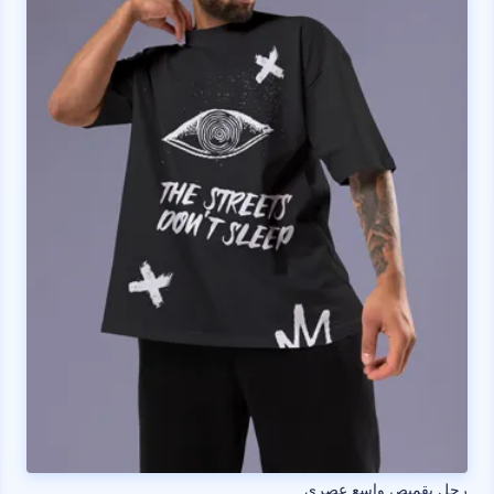
رجل بقميص واسع عصري