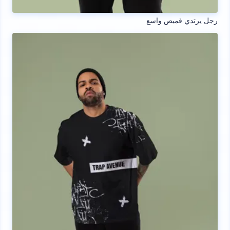
رجل يرتدي قميص واسع