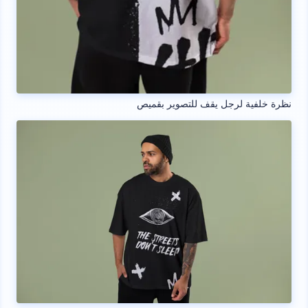
نظرة خلفية لرجل يقف للتصوير بقميص