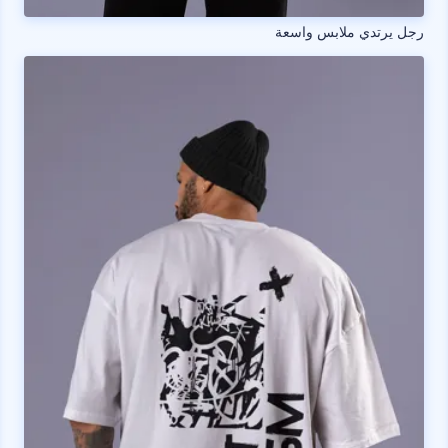
رجل يرتدي ملابس واسعة