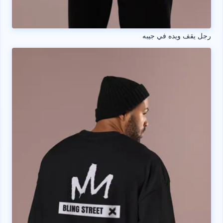
رجل يقف ويده في جيبه