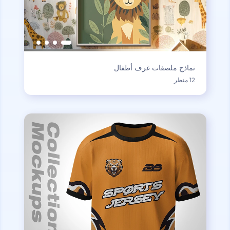
نماذج ملصقات غرف أطفال
12 منظر