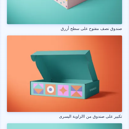
صندوق نصف مفتوح على سطح أزرق
تكبير على صندوق من االزاوية اليسرى